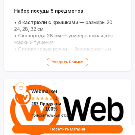
Набор посуды 5 предметов
•
4 кастрюли с крышками
— размеры 20,
24, 28, 32 см
•
Сковорода 28 см
— универсальная для
жарки и тушения
•
Силиконовые ручки
— безопасность и
удобство использования
•
Полный комплект
— всё необходимое
Увидеть Больше
для готовки
•
Прочные материалы
— долговечность и
равномерный нагрев
Webmarket
(0)
287 Продукты
100%
положительный отзыв
Посетить Магазин