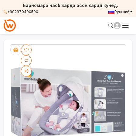
Барномаро насб карда осон харид кунед.
+992970400500
Русский