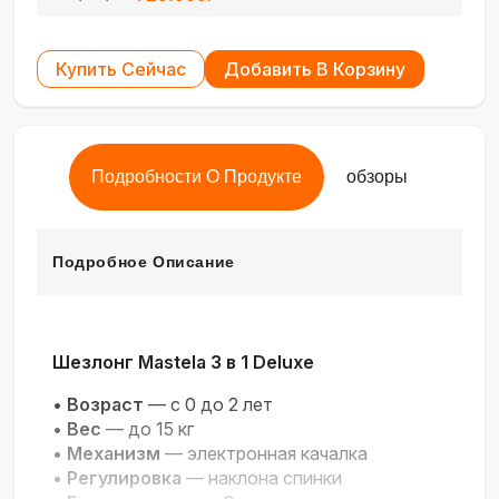
Купить Сейчас
Добавить В Корзину
Подробности О Продукте
обзоры
Подробное Описание
Шезлонг Mastela 3 в 1 Deluxe
•
Возраст
— с 0 до 2 лет
•
Вес
— до 15 кг
•
Механизм
— электронная качалка
•
Регулировка
— наклона спинки