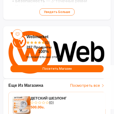
•
Безопасность
— 3-точечные ремни
•
Комплект
— 2 игрушки
Увидеть Больше
Webmarket
(0)
287 Продукты
100%
положительный отзыв
Посетить Магазин
Еще Из Магазина
Посмотреть все
ДЕТСКИЙ ШЕЗЛОНГ
(0)
500.00с.