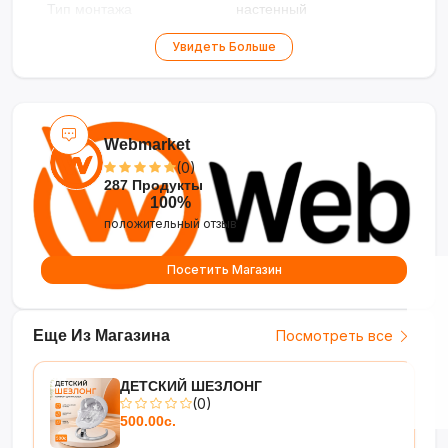
Тип монтажа
настенный
Режимы работы
охлаждение, обогрев
Увидеть Больше
Тип кондиционера
сплит-система
Габариты
Webmarket
(0)
Ширина внутреннего
30.6 см
287 Продукты
блока
100%
положительный отзыв
Высота внутреннего
92 см
блока
Посетить Магазин
Глубина внутреннего
19.5 см
блока
Еще Из Магазина
Посмотреть все
Вес внутреннего блока
10 кг
Ширина внешнего
49.8 см
ДЕТСКИЙ ШЕЗЛОНГ
внутреннего блока
(0)
500.00с.
Высота внешнего блока
77.7 см