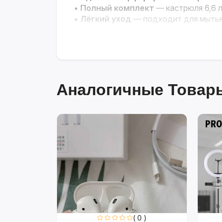
•
Полный комплект
— кастрюля 6,6 л
•
Лёгкий уход
— подходит для мытья
Аналогичные Товары
0 )
( 0 )