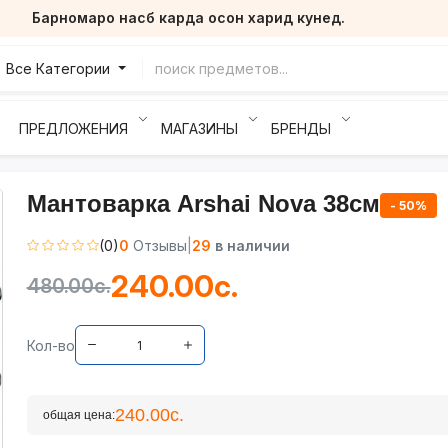
Барномаро насб карда осон харид кунед.
Все Категории
ПРЕДЛОЖЕНИЯ
МАГАЗИНЫ
БРЕНДЫ
Мантоварка Arshai Nova 38см
- 50%
(0)
0
Отзывы
|
29
в наличии
-50%
240.00с.
480.00с.
Кол-во
240.00с.
общая цена: