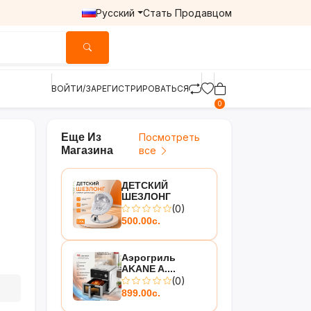
Русский
Стать Продавцом
ВОЙТИ/ЗАРЕГИСТРИРОВАТЬСЯ
0
Еще Из
Посмотреть
Магазина
все
ДЕТСКИЙ
ШЕЗЛОНГ
(0)
500.00с.
Аэрогриль
AKANE A....
(0)
899.00с.