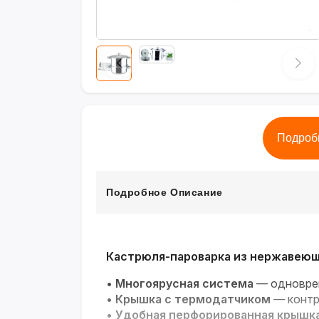
Подроб
Подробное Описание
Кастрюля-пароварка из нержавеющ
•
Многоярусная система
— одноврем
•
Крышка с термодатчиком
— контр
•
Удобная перфорированная крышк