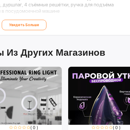
, дуршлаг, 4 съёмные решётки, ручка для подъёма
 в посудомоечной машине
Увидеть Больше
 Из Других Магазинов
( 0 )
( 0 )