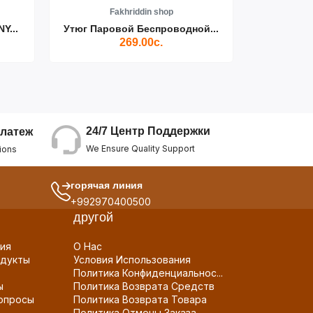
Fakhriddin shop
F
Y...
Утюг Паровой Беспроводной...
Пылесос D
269.00с.
24/7 Центр Поддержки
латеж
We Ensure Quality Support
ions
горячая линия
+992970400500
другой
ия
О Нас
дукты
Условия Использования
Политика Конфиденциальнос...
ы
Политика Возврата Средств
опросы
Политика Возврата Товара
Политика Отмены Заказа