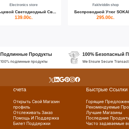
Electronics store
Fakhriddin shop
ьцевой Светодиодный Св...
Беспроводной Утюг SOKAN
139.00с.
295.00с.
Подлинные Продукты
100% Безопасный П
100% подлинные продукты
We Ensure Secure Transact
счета
Быстрые Ссылки
Открыть Свой Магазин
Горящие Предложен
профиль
Рекомендуемые Про
Отслеживать Заказ
Лучшие Магазины
Помощь И Поддержка
Последние Продукт
Билет Поддержки
Часто задаваемые в