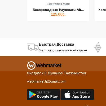
re
Electronics store
ики Air...
Беспроводные Наушники Air...
Кол
125.00с.
Быстрая Доставка
быстрая доставка по всей стране
Фирдавси 8 Душанбе Таджикистан
webmarket.tj@gmail.com