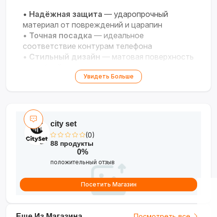
•
Надёжная защита
— ударопрочный
материал от повреждений и царапин
•
Точная посадка
— идеальное
соответствие контурам телефона
•
Стильный дизайн
— матовая поверхность
и удобный хват
Увидеть Больше
•
Полный доступ
— точные вырезы для
кнопок и разъёмов
city set
(0)
88 продукты
0%
положительный отзыв
Посетить Магазин
Еще Из Магазина
Посмотреть все