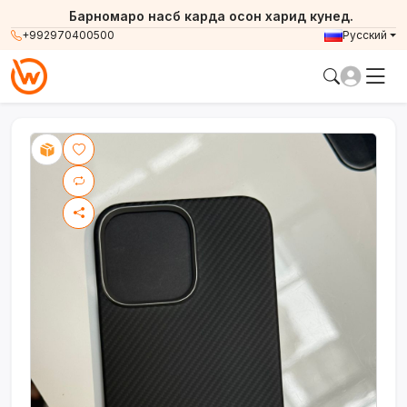
Барномаро насб карда осон харид кунед.
+992970400500
Русский