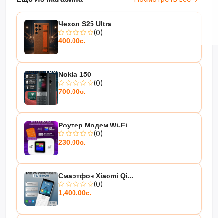
Чехол S25 Ultra
(0)
400.00с.
Nokia 150
(0)
700.00с.
Роутер Модем Wi-Fi...
(0)
230.00с.
Смартфон Xiaomi Qi...
(0)
1,400.00с.