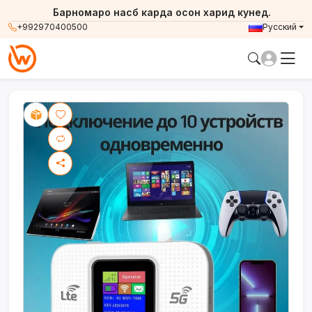
Барномаро насб карда осон харид кунед.
+992970400500
Русский