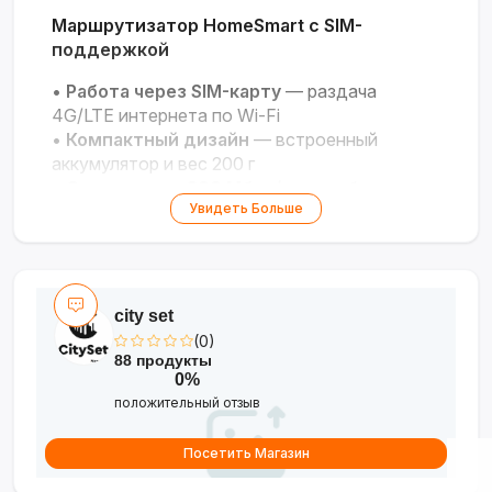
Маршрутизатор HomeSmart с SIM-
поддержкой
•
Работа через SIM-карту
— раздача
4G/LTE интернета по Wi-Fi
•
Компактный дизайн
— встроенный
аккумулятор и вес 200 г
•
Скорость до 300 Мбит/с
— стабильное
Увидеть Больше
подключение устройств
•
Универсальность
— подходит для дачи,
путешествий и резервного доступа
city set
(0)
88 продукты
0%
положительный отзыв
Посетить Магазин