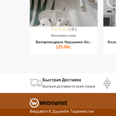
0 )
( 0 )
re
Electronics store
ики Air...
Беспроводные Наушники Air...
Кол
125.00с.
Быстрая Доставка
быстрая доставка по всей стране
Фирдавси 8 Душанбе Таджикистан