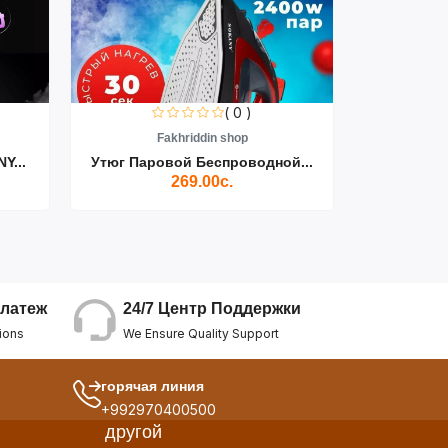
( 0 )
Fakhriddin shop
F
Y...
Утюг Паровой Беспроводной...
Пылесос D
269.00с.
24/7 Центр Поддержки
латеж
We Ensure Quality Support
ions
горячая линия
+992970400500
другой