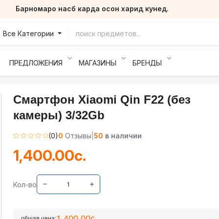
Барномаро насб карда осон харид кунед.
Все Категории
ПРЕДЛОЖЕНИЯ
МАГАЗИНЫ
БРЕНДЫ
Смартфон Xiaomi Qin F22 (без
камеры) 3/32Gb
(0)
0
Отзывы
|
50
в наличии
1,400.00с.
Кол-во
1,400.00с.
общая цена: