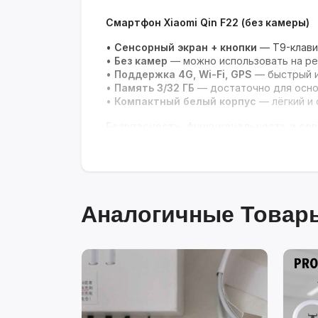
Смартфон Xiaomi Qin F22 (без камеры)
•
Сенсорный экран + кнопки
— T9-клавиа
•
Без камер
— можно использовать на ре
•
Поддержка 4G, Wi-Fi, GPS
— быстрый и
•
Память 3/32 ГБ
— достаточно для осно
•
Компактный белый корпус
— лёгкий и 
Безопасность, функциональность и со
Аналогичные Товары