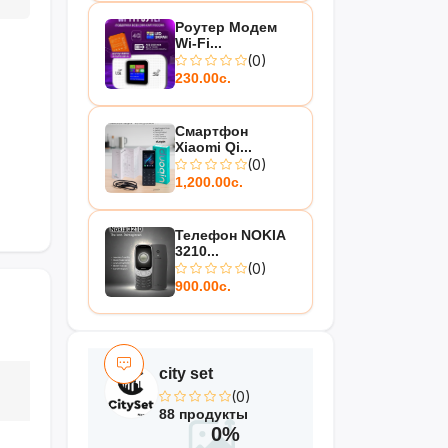
Роутер Модем
Wi-Fi...
(0)
230.00с.
Смартфон
Xiaomi Qi...
(0)
1,200.00с.
Телефон NOKIA
3210...
(0)
900.00с.
city set
(0)
88 продукты
0%