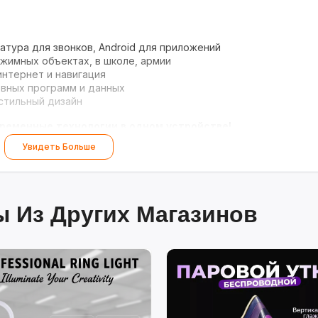
тура для звонков, Android для приложений
жимных объектах, в школе, армии
нтернет и навигация
вных программ и данных
стильный дизайн
временные технологии в одном устройстве!
Увидеть Больше
 Из Других Магазинов