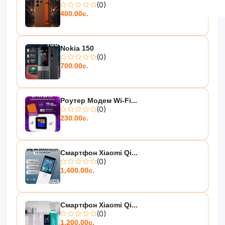
(0)
400.00с.
Nokia 150
(0)
700.00с.
Роутер Модем Wi-Fi...
(0)
230.00с.
Смартфон Xiaomi Qi...
(0)
1,400.00с.
Смартфон Xiaomi Qi...
(0)
1,200.00с.