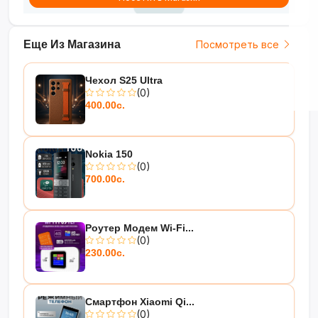
Еще Из Магазина
Посмотреть все
Чехол S25 Ultra
(0)
400.00с.
Nokia 150
(0)
700.00с.
Роутер Модем Wi-Fi...
(0)
230.00с.
Смартфон Xiaomi Qi...
(0)