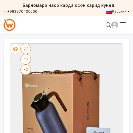
Барномаро насб карда осон харид кунед.
+992970400500
Русский