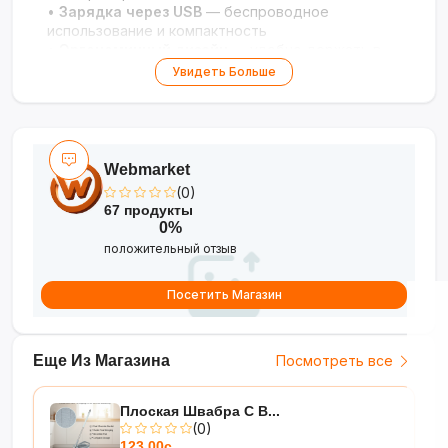
•
Зарядка через USB
— беспроводное
использование и компактность
•
Эргономичный дизайн
— удобно держать в
руке и брать с собой
Увидеть Больше
•
Улучшает тонус кожи
— очищает,
отшелушивает и усиливает действие кремов
Профессиональный уход за кожей в домашних
условиях!
Webmarket
(0)
67 продукты
0%
положительный отзыв
Посетить Магазин
Еще Из Магазина
Посмотреть все
Плоская Швабра С В...
(0)
123.00с.