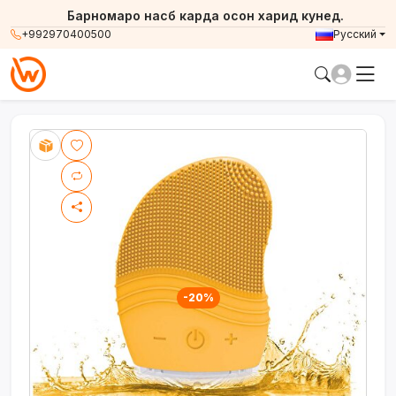
Барномаро насб карда осон харид кунед.
+992970400500
Русский
-20%