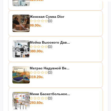
Женская Сумка Dior
(0)
99.00с.
Мойка Высокого Дав...
(0)
380.00с.
Матрас Надувной Be...
(0)
319.20с.
Мини Баскетбольное...
(0)
293.60с.