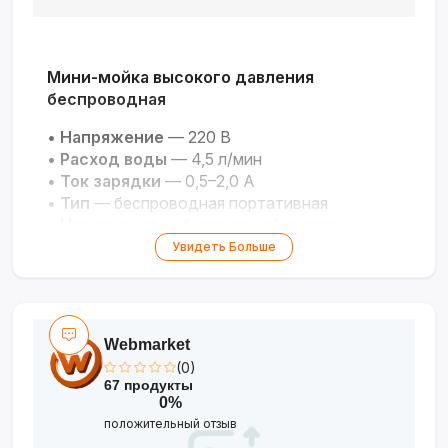
Мини-мойка высокого давления
беспроводная
•
Напряжение
— 220 В
•
Расход воды
— 4,5 л/мин
•
Ток зарядки
— 0,5–2,0 А
•
Тип
— беспроводная портативная
•
Назначение
— быстрая мойка авто,
велосипедов, садового инвентаря
Увидеть Больше
Webmarket
(0)
67 продукты
0%
положительный отзыв