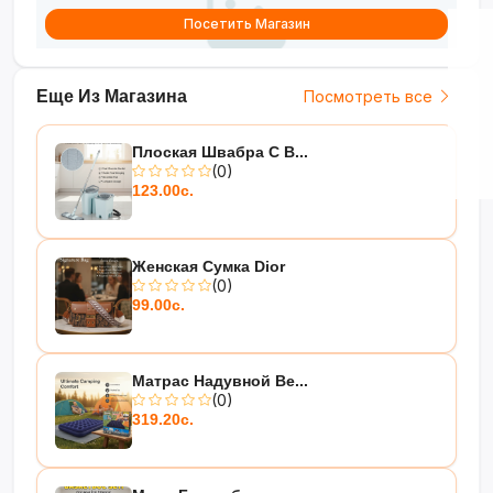
Посетить Магазин
Еще Из Магазина
Посмотреть все
Плоская Швабра С В...
(0)
123.00с.
Женская Сумка Dior
(0)
99.00с.
Матрас Надувной Be...
(0)
319.20с.