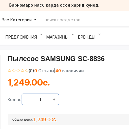
Барномаро насб карда осон харид кунед.
Барномаро насб карда осон харид кунед.
Все Категории
ПРЕДЛОЖЕНИЯ
МАГАЗИНЫ
БРЕНДЫ
Пылесос SAMSUNG SC-8836
(0)
0
Отзывы
|
40
в наличии
1,249.00с.
Кол-во
1,249.00с.
общая цена: