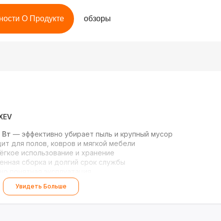
ности О Продукте
обзоры
XEV
 Вт
— эффективно убирает пыль и крупный мусор
ит для полов, ковров и мягкой мебели
ёгкое использование и хранение
енная сборка и долгий срок службы
но понятная эксплуатация
Увидеть Больше
т!