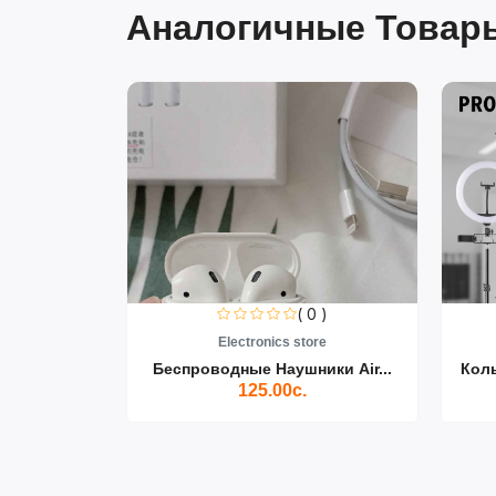
Аналогичные Товары
0 )
( 0 )
re
Electronics store
ики Air...
Беспроводные Наушники Air...
Кол
125.00с.