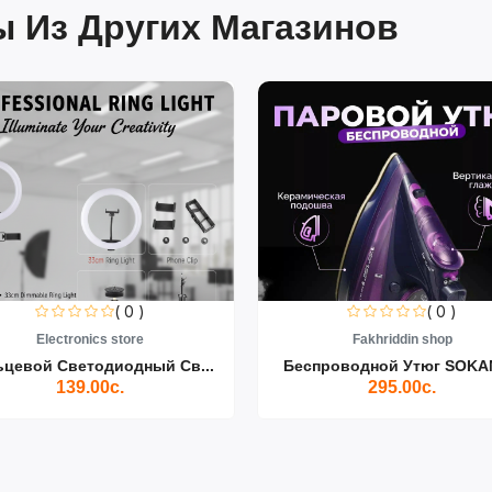
 Из Других Магазинов
( 0 )
( 0 )
Electronics store
Fakhriddin shop
ьцевой Светодиодный Св...
Беспроводной Утюг SOKAN
139.00с.
295.00с.