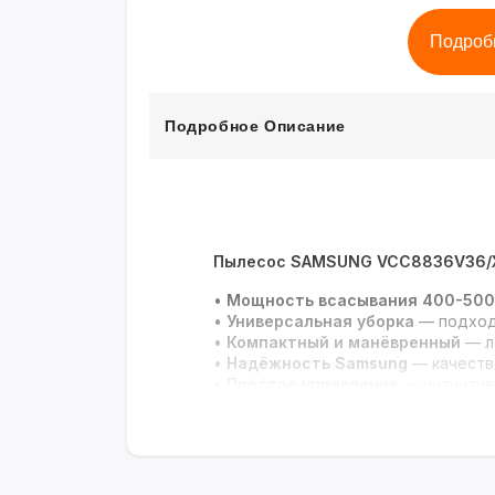
Подроб
Подробное Описание
Пылесос SAMSUNG VCC8836V36/
•
Мощность всасывания 400-500
•
Универсальная уборка
— подход
•
Компактный и манёвренный
— л
•
Надёжность Samsung
— качеств
•
Простое управление
— интуитив
Мощная уборка без лишних хлопо