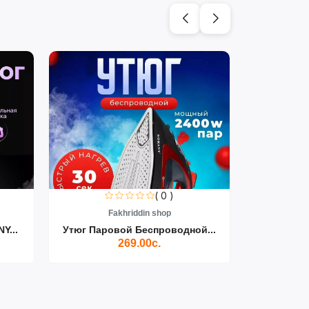
( 0 )
Fakhriddin shop
F
Y...
Утюг Паровой Беспроводной...
Пылесос D
269.00с.