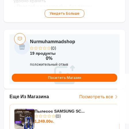
удобно хранить
•
Простой и надежный
— без лишних
сложностей, только чистота
Увидеть Больше
•
Компактный и манёвренный
— легко
использовать и хранить
•
Производство Samsung
— качество,
проверенное временем
Nurmuhammadshop
Мощность и простота для идеальной уборки!
(0)
19 продукты
0%
положительный отзыв
Посетить Магазин
Еще Из Магазина
Посмотреть все
Пылесос SAMSUNG SC...
(0)
1,249.00с.