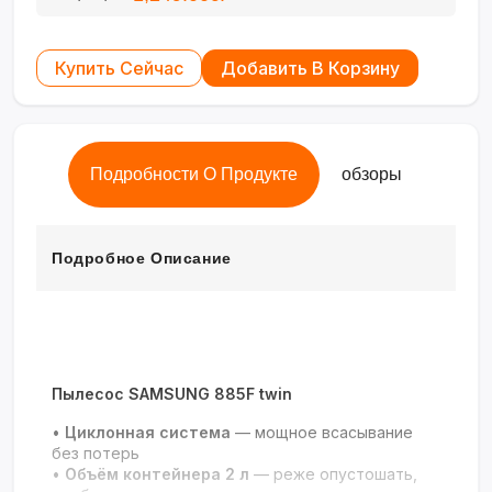
Купить Сейчас
Добавить В Корзину
Подробности О Продукте
обзоры
Подробное Описание
Пылесос SAMSUNG 885F twin
•
Циклонная система
— мощное всасывание
без потерь
•
Объём контейнера 2 л
— реже опустошать,