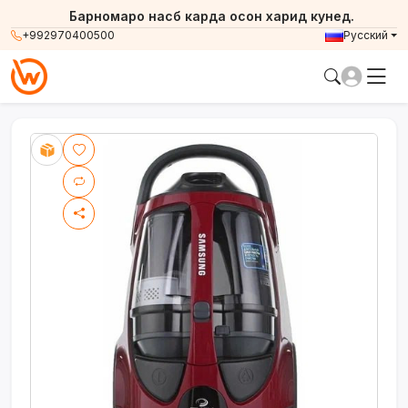
Барномаро насб карда осон харид кунед.
+992970400500
Русский