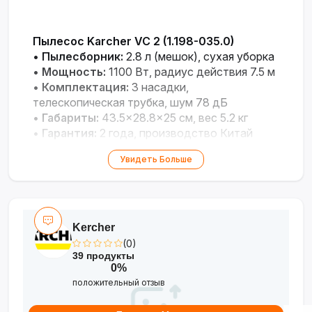
Пылесос Karcher VC 2 (1.198-035.0)
•
Пылесборник:
2.8 л (мешок), сухая уборка
•
Мощность:
1100 Вт, радиус действия 7.5 м
•
Комплектация:
3 насадки,
телескопическая трубка, шум 78 дБ
•
Габариты:
43.5×28.8×25 см, вес 5.2 кг
•
Гарантия:
2 года, производство Китай
Увидеть Больше
Kercher
(0)
39 продукты
0%
положительный отзыв