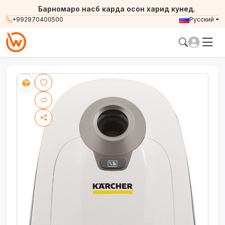
Барномаро насб карда осон харид кунед.
+992970400500
Русский