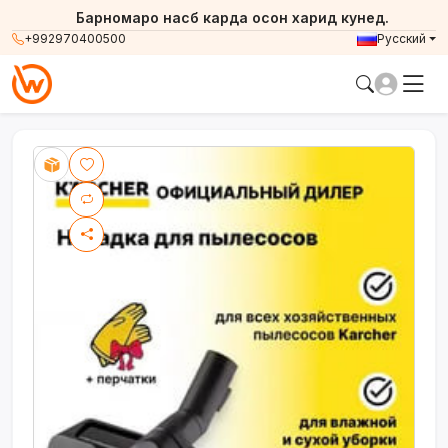
Барномаро насб карда осон харид кунед.
+992970400500
Русский