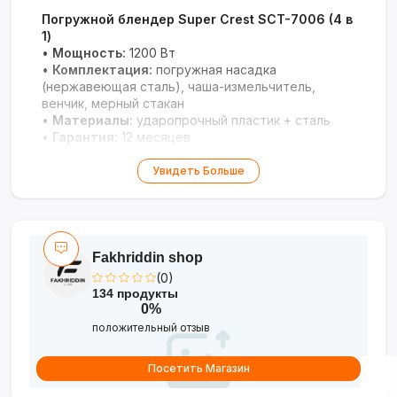
Погружной блендер Super Crest SCT-7006 (4 в
1)
•
Мощность:
1200 Вт
•
Комплектация:
погружная насадка
(нержавеющая сталь), чаша-измельчитель,
венчик, мерный стакан
•
Материалы:
ударопрочный пластик + сталь
•
Гарантия:
12 месяцев
Универсальное кухонное решение для быстрого
Увидеть Больше
приготовления любых блюд.
Fakhriddin shop
(0)
134 продукты
0%
положительный отзыв
Посетить Магазин