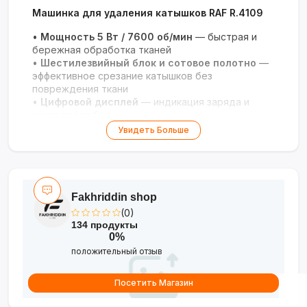
Машинка для удаления катышков RAF R.4109
•
Мощность 5 Вт / 7600 об/мин
— быстрая и
бережная обработка тканей
•
Шестилезвийный блок и сотовое полотно
—
эффективное срезание катышков без
повреждения ткани
•
Цифровой дисплей
— индикация заряда и
контроля работы
•
Перезаряжаемый аккумулятор
— удобство
Увидеть Больше
использования без проводов
•
Гарантия 3 года
— надёжность и долгий срок
службы
Fakhriddin shop
(0)
134 продукты
0%
положительный отзыв
Посетить Магазин