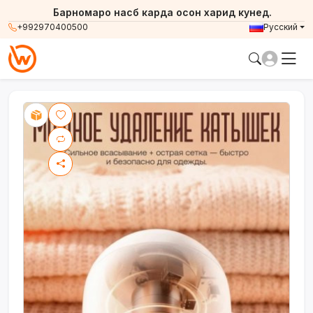
Барномаро насб карда осон харид кунед.
+992970400500
Русский