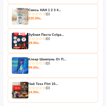
Смесь НАН 1 2 3 4...
(0)
220.00с.
Зубная Паста Colga...
(0)
29.00с.
Клеар Шампунь От П...
(0)
49.00с.
Чай Tess Flirt 10...
(0)
14.00с.