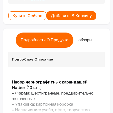
Купить Сейчас
Добавить В Корзину
Подробности О Продукте
обзоры
Подробное Описание
Набор чернографитных карандашей
Hatber (10 шт.)
•
Форма:
шестигранные, предварительно
заточенные
•
Упаковка:
картонная коробка
•
Назначение:
учеба, офис, творчество