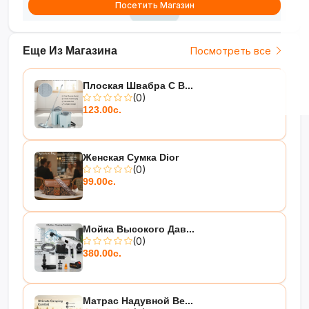
Посетить Магазин
Еще Из Магазина
Посмотреть все
Плоская Швабра С В...
(0)
123.00с.
Женская Сумка Dior
(0)
99.00с.
Мойка Высокого Дав...
(0)
380.00с.
Матрас Надувной Be...