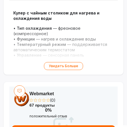
Кулер с чайным столиком для нагрева и
охлаждения воды
•
Тип охлаждения
— фреоновое
(компрессорное)
•
Функции
— нагрев и охлаждение воды
•
Температурный режим
— поддерживается
автоматическим термостатом
•
Управление
— сенсорная панель
•
Конструкция
— напольная, компактная
•
Комплектация
— два чайника, чайный столик
Увидеть Больше
•
Безопасность
— защита от перегрева и
протечек
•
Энергопотребление
— экономичный режим
•
Дизайн
— современный, подходит для любого
интерьера
Webmarket
(0)
67 продукты
0%
положительный отзыв