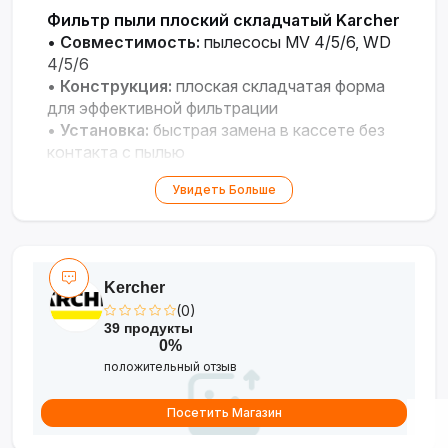
Фильтр пыли плоский складчатый Karcher
•
Совместимость:
пылесосы MV 4/5/6, WD
4/5/6
•
Конструкция:
плоская складчатая форма
для эффективной фильтрации
•
Установка:
быстрая замена в кассете без
контакта с пылью
•
Функциональность:
позволяет
Увидеть Больше
чередовать влажную и сухую уборку
Kercher
(0)
39 продукты
0%
положительный отзыв
Посетить Магазин