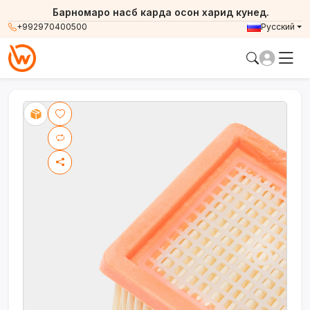
Барномаро насб карда осон харид кунед.
+992970400500
Русский