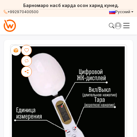
Барномаро насб карда осон харид кунед.
+992970400500
Русский