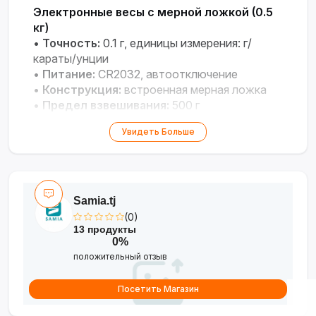
Электронные весы с мерной ложкой (0.5
кг)
•
Точность:
0.1 г, единицы измерения: г/
караты/унции
•
Питание:
CR2032, автоотключение
•
Конструкция:
встроенная мерная ложка
•
Предел взвешивания:
500 г
Увидеть Больше
Samia.tj
(0)
13 продукты
0%
положительный отзыв
Посетить Магазин