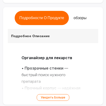
Подробности О Продукте
обзоры
Подробное Описание
Органайзер для лекарств
•
Прозрачные стенки
—
быстрый поиск нужного
препарата
•
Прочный корпус
— надёжная
защита от повреждений и влаги
Увидеть Больше
•
Герметичная крышка
—