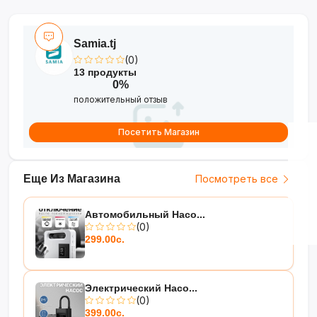
сохранность лекарств и сыпучих
продуктов
Samia.tj
•
Универсальность
— подходит
(0)
для дома, путешествий и аптечки
13 продукты
0%
Порядок и удобство для
положительный отзыв
вашего здоровья!
?
Посетить Магазин
Еще Из Магазина
Посмотреть все
Автомобильный Насо...
(0)
299.00с.
Электрический Насо...
(0)
399.00с.