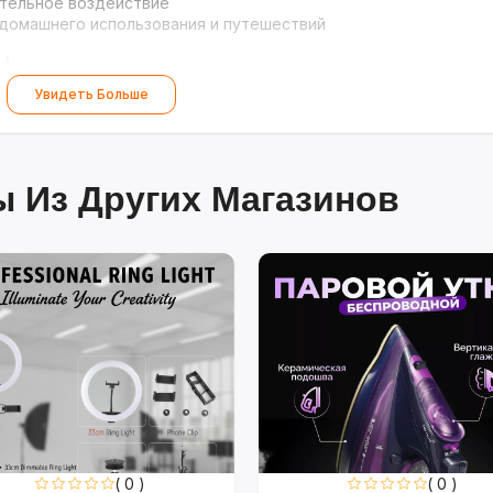
ательное воздействие
 домашнего использования и путешествий
ь!
Увидеть Больше
 Из Других Магазинов
( 0 )
( 0 )