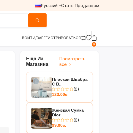
Русский
Стать Продавцом
ВОЙТИ/ЗАРЕГИСТРИРОВАТЬСЯ
0
Еще Из
Посмотреть
Магазина
все
Плоская Швабра
С В...
(0)
123.00с.
Женская Сумка
Dior
(0)
99.00с.