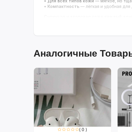
•
Для всех типов кожи
— мягкое, но тщ
•
Компактность
— лёгкая и удобная для
Сияющая и здоровая кожа каждый ден
Аналогичные Товары
0 )
( 0 )