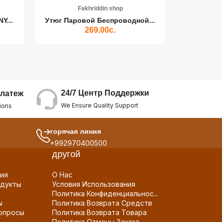
Fakhriddin shop
F
Y...
Утюг Паровой Беспроводной...
Пылесос D
269.00с.
24/7 Центр Поддержки
латеж
We Ensure Quality Support
ions
горячая линия
+992970400500
другой
ия
О Нас
дукты
Условия Использования
Политика Конфиденциальнос...
ы
Политика Возврата Средств
опросы
Политика Возврата Товара
Политика Отмены Заказа