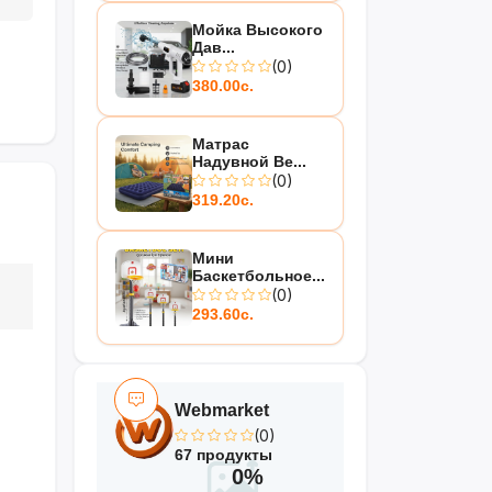
Мойка Высокого
Дав...
(0)
380.00с.
Матрас
Надувной Be...
(0)
319.20с.
Мини
Баскетбольное...
(0)
293.60с.
Webmarket
(0)
67 продукты
0%