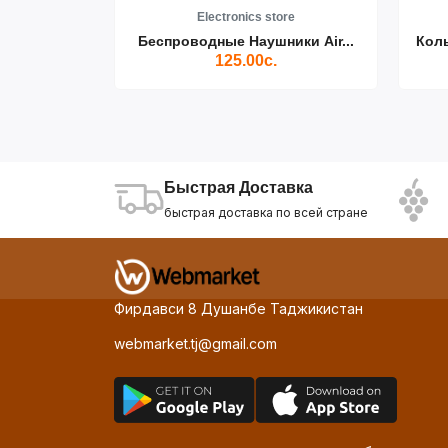
re
Electronics store
ики Air...
Беспроводные Наушники Air...
Кол
125.00с.
Быстрая Доставка
быстрая доставка по всей стране
Фирдавси 8 Душанбе Таджикистан
webmarket.tj@gmail.com