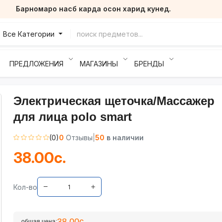
Барномаро насб карда осон харид кунед.
Все Категории
ПРЕДЛОЖЕНИЯ
МАГАЗИНЫ
БРЕНДЫ
Электрическая щеточка/Массажер
для лица polo smart
(0)
0
Отзывы
|
50
в наличии
38.00с.
Кол-во
38.00с.
общая цена: