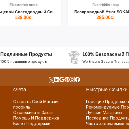
Electronics store
Fakhriddin shop
ьцевой Светодиодный Св...
Беспроводной Утюг SOKAN
139.00с.
295.00с.
Подлинные Продукты
100% Безопасный П
100% подлинные продукты
We Ensure Secure Transact
счета
Быстрые Ссылки
Открыть Свой Магазин
Горящие Предложен
профиль
Рекомендуемые Про
Отслеживать Заказ
Лучшие Магазины
Помощь И Поддержка
Последние Продукт
Билет Поддержки
Часто задаваемые в