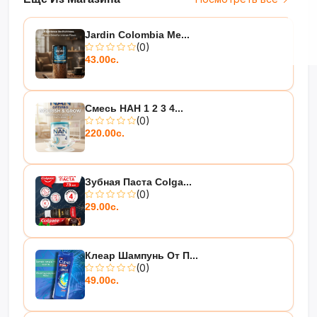
часов.
Jardin Colombia Me...
(0)
43.00с.
Смесь НАН 1 2 3 4...
(0)
220.00с.
Зубная Паста Colga...
(0)
29.00с.
Клеар Шампунь От П...
(0)
49.00с.