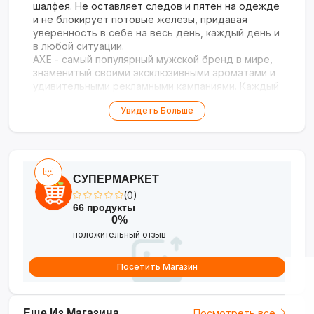
шалфея. Не оставляет следов и пятен на одежде
и не блокирует потовые железы, придавая
уверенность в себе на весь день, каждый день и
в любой ситуации.
AXE
- самый популярный мужской бренд в мире,
знаменитый своими эксклюзивными ароматами и
удивительными рекламными кампаниями. Каждый
аромат
AXE
- это произведение искусства,
Увидеть Больше
созданное с участием легендарного парфюмера
Энн Готлиб.
Дезодорант AXE Black Night, 150 мл
Дезодорант-спрей защитит вас от пота и
неприятного запаха на 48 часов. Эффективно
СУПЕРМАРКЕТ
борется с бактериями, вызывающими
(0)
неприятный запах, и не оставляет пятен. Аромат
66 продукты
подарит вам ощущение безопасности и
0%
комфорта в течение дня.
положительный отзыв
Дезодорант Axe Ice chill, 150 мл
Посетить Магазин
Дезодорант-спрей обеспечивает защиту от
пота и неприятных запахов, дарит коже
ощущение прохлады и чистоты, быстро сохнет,
не оставляет пятен на одежде, действует 48
Еще Из Магазина
Посмотреть все