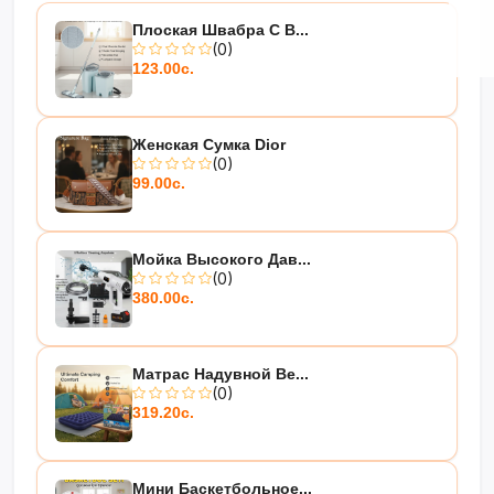
Плоская Швабра С В...
(0)
123.00с.
Женская Сумка Dior
(0)
99.00с.
Мойка Высокого Дав...
(0)
380.00с.
Матрас Надувной Be...
(0)
319.20с.
Мини Баскетбольное...