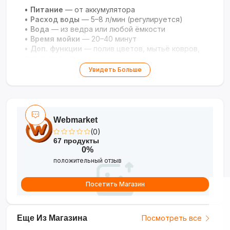
•
Питание
— от аккумулятора
•
Расход воды
— 5–8 л/мин (регулируется)
•
Вода
— из ведра или любой ёмкости
•
Время мойки
— 20–40 минут
•
Доп. функции
— полив цветов, мытьё ковров,
опрыскивание
•
Вес
— лёгкий, для женщин и детей
Увидеть Больше
Webmarket
(0)
67 продукты
0%
положительный отзыв
Посетить Магазин
Еще Из Магазина
Посмотреть все