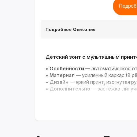
Подроб
Подробное Описание
Детский зонт с мультяшным прин
•
Особенности
— автоматическое от
•
Материал
— усиленный каркас (8 рё
•
Дизайн
— яркий принт, изогнутая ру
•
Дополнительно
— застёжка-липучк