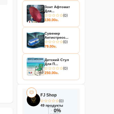
Зонт Афтомат
Для...
(0)
130.00с.
Сувенир
Антистресс...
(0)
79.00с.
Детский Стул
Для П...
(0)
250.00с.
FJ Shop
(0)
49 продукты
0%