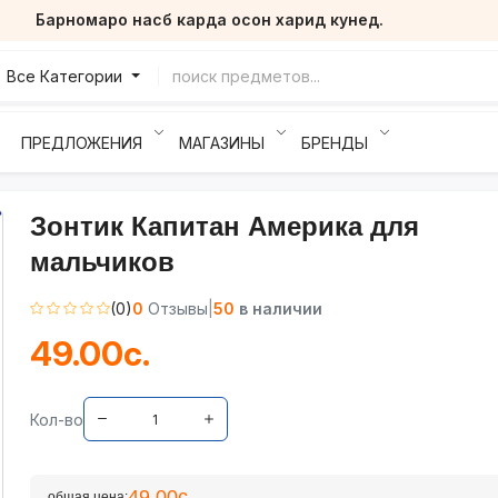
Барномаро насб карда осон харид кунед.
Все Категории
ПРЕДЛОЖЕНИЯ
МАГАЗИНЫ
БРЕНДЫ
Зонтик Капитан Америка для
мальчиков
(0)
0
Отзывы
|
50
в наличии
49.00с.
Кол-во
49.00с.
общая цена: