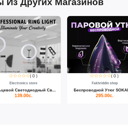
 Из Других Магазинов
( 0 )
( 0 )
Electronics store
Fakhriddin shop
ьцевой Светодиодный Св...
Беспроводной Утюг SOKAN
139.00с.
295.00с.