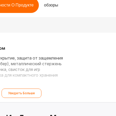
ности О Продукте
обзоры
том
крытие, защита от защемления
бер), металлический стержень
чка, свисток для игр
а для компактного хранения
Увидеть Больше