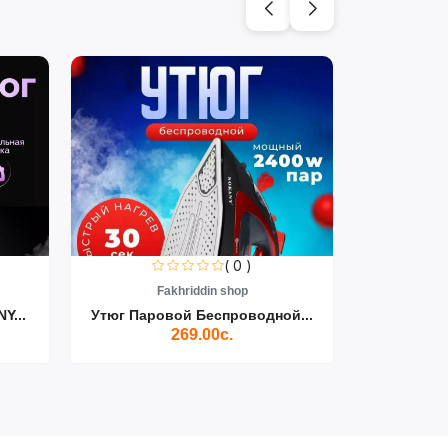
( 0 )
Fakhriddin shop
F
Y...
Утюг Паровой Беспроводной...
Пылесос D
269.00с.