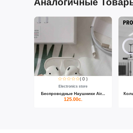
Аналогичные Товары
0 )
( 0 )
re
Electronics store
ики Air...
Беспроводные Наушники Air...
Кол
125.00с.