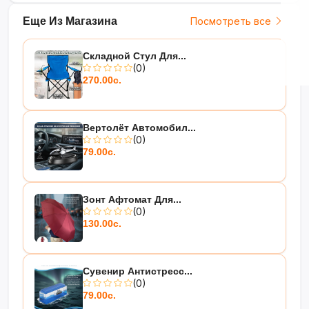
Еще Из Магазина
Посмотреть все
Складной Стул Для...
(0)
270.00с.
Вертолёт Автомобил...
(0)
79.00с.
Зонт Афтомат Для...
(0)
130.00с.
Сувенир Антистресс...
(0)
79.00с.