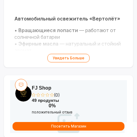
Автомобильный освежитель «Вертолёт»
•
Вращающиеся лопасти
— работают от
солнечной батареи
•
Эфирные масла
— натуральный и стойкий
аромат
•
Универсальное крепление
— надёжная
Увидеть Больше
фиксация в салоне
•
Стильный дизайн
— металлический и
пластиковый корпус
•
Лёгкая заправка
— подходят любые
FJ Shop
эфирные масла
(0)
49 продукты
Свежесть и элегантность для вашего
0%
автомобиля!
?✨
положительный отзыв
Посетить Магазин