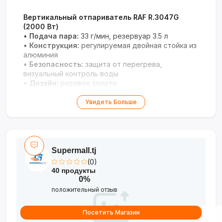
Вертикальный отпариватель RAF R.3047G
(2000 Вт)
•
Подача пара:
33 г/мин, резервуар 3.5 л
•
Конструкция:
регулируемая двойная стойка из
алюминия
•
Безопасность:
защита от перегрева,
визуальный контроль воды
•
Дизайн:
розовое золото
Профессиональное решение для бережного
Увидеть Больше
отпаривания и дезинфекции одежды с
длительной автономностью.
Supermall.tj
(0)
40 продукты
0%
положительный отзыв
Посетить Магазин