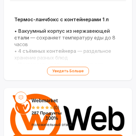
Термос-ланчбокс с контейнерами 1 л
•
Вакуумный корпус из нержавеющей
стали
— сохраняет температуру еды до 8
часов
•
4 съёмных контейнера
— раздельное
хранение разных блюд
•
Универсальность
— подходит для
горячей и холодной пищи, напитков
Увидеть Больше
•
Комплектация
— удобная сумка для
переноски и столовые приборы
•
Стильный и практичный дизайн
—
идеальный подарок для работы, учёбы и
Webmarket
путешествий
(0)
287 Продукты
100%
положительный отзыв