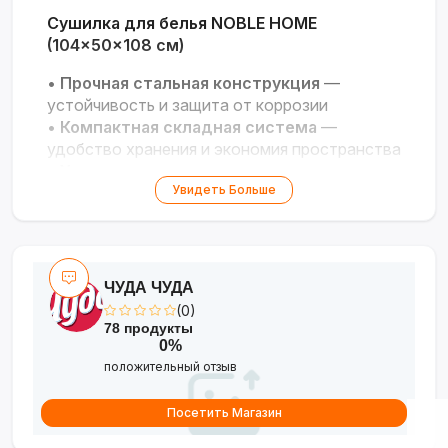
Сушилка для белья NOBLE HOME
(104×50×108 см)
•
Прочная стальная конструкция
—
устойчивость и защита от коррозии
•
Компактная складная система
—
удобство хранения и экономия пространства
•
Универсальность
— подходит для
Увидеть Больше
балкона, ванной или гостиной
•
Крючки для вешалок
— возможность
сушки одежды в расправленном виде
ЧУДА ЧУДА
(0)
78 продукты
0%
положительный отзыв
Посетить Магазин