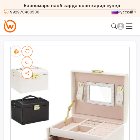
Барномаро насб карда осон харид кунед.
+992970400500
Русский