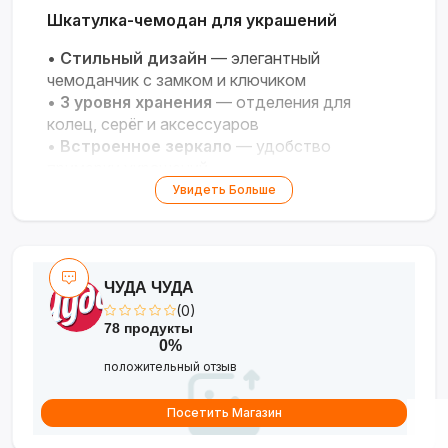
Шкатулка-чемодан для украшений
•
Стильный дизайн
— элегантный
чемоданчик с замком и ключиком
•
3 уровня хранения
— отделения для
колец, серёг и аксессуаров
•
Встроенное зеркало
— удобство
примерки украшений
•
Качественные материалы
—
Увидеть Больше
искусственная кожа и мягкий вельвет внутри
•
Компактность
— размер 18×14×12 см,
удобно хранить и брать в поездки
ЧУДА ЧУДА
(0)
78 продукты
0%
положительный отзыв
Посетить Магазин