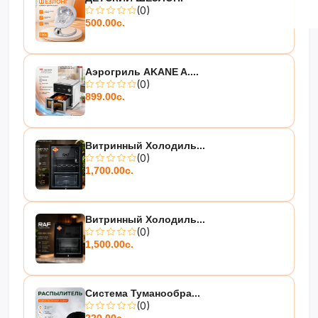
(0)
500.00с.
Аэрогриль AKANE A....
(0)
899.00с.
Витринный Холодиль...
(0)
1,700.00с.
Витринный Холодиль...
(0)
1,500.00с.
Система Туманообра...
(0)
220.00с.