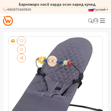
Барномаро насб карда осон харид кунед.
+992970400500
Русский