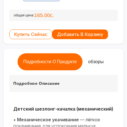
165.00с.
общая цена:
Купить Сейчас
Добавить В Корзину
Подробности О Продукте
обзоры
Подробное Описание
Детский шезлонг-качалка (механический)
•
Механическое укачивание
— лёгкое
покачивание для успокоения малыша