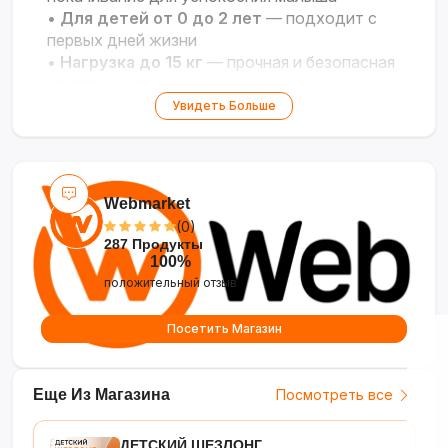
•
Для детей от 0 до 2 лет
— подходит с
первых дней жизни
•
Нагрузка до 15 кг
— прочная и безопасная
конструкция
•
Универсальный дизайн
— подходит для
Увидеть Больше
мальчиков и девочек
•
Компактность и мобильность
— можно
переносить по дому
Webmarket
(0)
287 Продукты
100%
положительный отзыв
Посетить Магазин
Еще Из Магазина
Посмотреть все
ДЕТСКИЙ ШЕЗЛОНГ