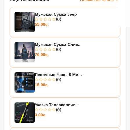
Мужская Сумка Jeep
(0)
55.00с.
Мужская Сумка-Слин...
(0)
70.00с.
Песочные Часы 8 Ми...
(0)
15.00с.
Указка Телескопиче...
(0)
3.00с.