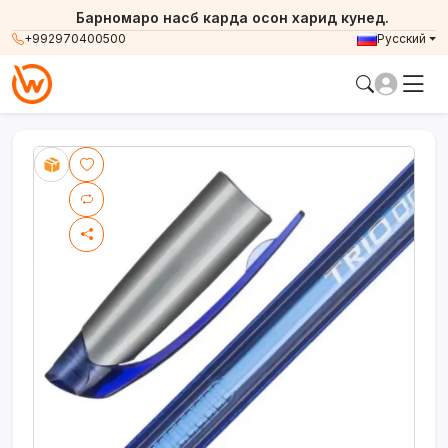
Барномаро насб карда осон харид кунед.
+992970400500
Русский