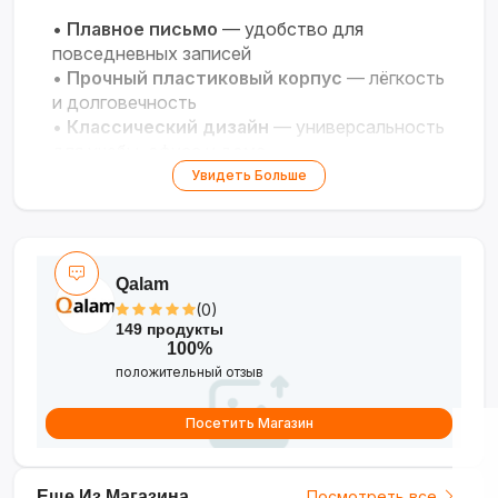
•
Плавное письмо
— удобство для
повседневных записей
•
Прочный пластиковый корпус
— лёгкость
и долговечность
•
Классический дизайн
— универсальность
для учебы, офиса и дома
•
Доступность
— практичное решение для
Увидеть Больше
любых задач
Qalam
(0)
149 продукты
100%
положительный отзыв
Посетить Магазин
Еще Из Магазина
Посмотреть все