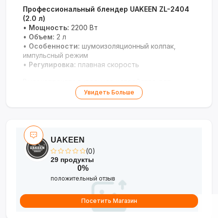
Профессиональный блендер UAKEEN ZL-2404
(2.0 л)
•
Мощность:
2200 Вт
•
Объем:
2 л
•
Особенности:
шумоизоляционный колпак,
импульсный режим
•
Регулировка:
плавная скорость
Высокопроизводительное устройство для
измельчения твердых продуктов с тихой
Увидеть Больше
работой.
UAKEEN
(0)
29 продукты
0%
положительный отзыв
Посетить Магазин