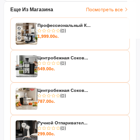
Еще Из Магазина
Посмотреть все
Профессиональный К...
(0)
1,999.00с.
Центробежная Соков...
(0)
549.00с.
Центробежная Соков...
(0)
787.00с.
Ручной Отпаривател...
(0)
299.00с.