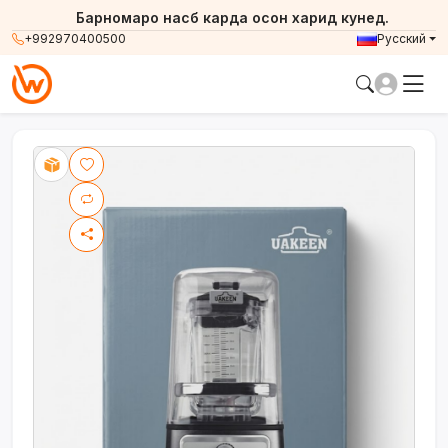
Барномаро насб карда осон харид кунед.
+992970400500
Русский