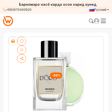
Барномаро насб карда осон харид кунед.
+992970400500
Русский
-20%