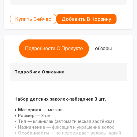
Купить Сейчас
Добавить В Корзину
Подробности О Продукте
обзоры
Подробное Описание
Набор детских заколок-звёздочек 3 шт.
•
Материал
— металл
•
Размер
— 3 см
•
Тип
— клик-клак (автоматическая застёжка)
•
Назначение
— фиксация и украшение волос
•
Особенности
— не повреждает волосы, яркий