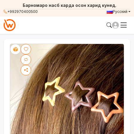
Барномаро насб карда осон харид кунед.
+992970400500
Русский