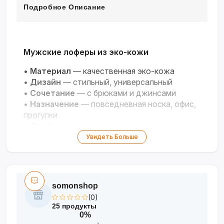
Подробное Описание
Мужские лоферы из эко-кожи
•
Материал
— качественная эко-кожа
•
Дизайн
— стильный, универсальный
•
Сочетание
— с брюками и джинсами
•
Назначение
— повседневная носка, офис,
прогулки
•
Особенность
— комфорт в течение всего
дня
Увидеть Больше
Идеальный баланс стиля и комфорта для
городского образа на каждый день!
somonshop
(0)
25 продукты
0%