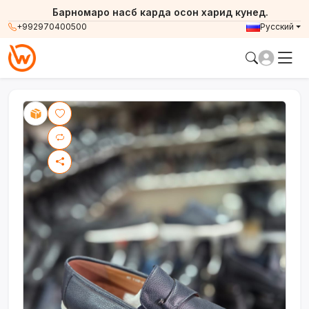
Барномаро насб карда осон харид кунед.
+992970400500
Русский