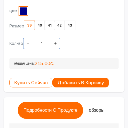
цвет
39
40
41
42
43
Размер
Кол-во
215.00с.
общая цена:
Купить Сейчас
Добавить В Корзину
Подробности О Продукте
обзоры