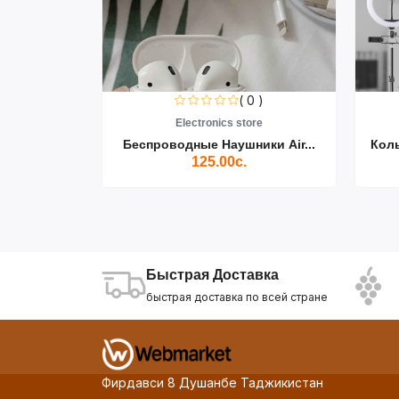
0 )
( 0 )
re
Electronics store
ики Air...
Беспроводные Наушники Air...
Кол
125.00с.
Быстрая Доставка
быстрая доставка по всей стране
Фирдавси 8 Душанбе Таджикистан