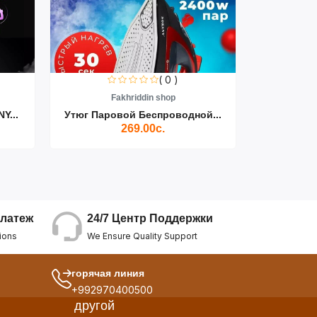
( 0 )
Fakhriddin shop
F
Y...
Утюг Паровой Беспроводной...
Пылесос D
269.00с.
24/7 Центр Поддержки
латеж
We Ensure Quality Support
ions
горячая линия
+992970400500
другой