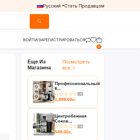
Русский
Стать Продавцом
ВОЙТИ/ЗАРЕГИСТРИРОВАТЬСЯ
0
Еще Из
Посмотреть
Магазина
все
Профессиональный
К...
(0)
1,999.00с.
Центробежная
Соков...
(0)
549.00с.