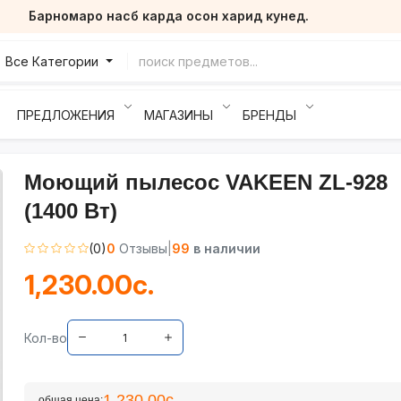
Барномаро насб карда осон харид кунед.
Все Категории
ПРЕДЛОЖЕНИЯ
МАГАЗИНЫ
БРЕНДЫ
Моющий пылесос VAKEEN ZL-928
(1400 Вт)
(0)
0
Отзывы
|
99
в наличии
1,230.00с.
Кол-во
1,230.00с.
общая цена: