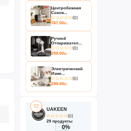
Центробежная
Соков...
(0)
787.00с.
Ручной
Отпаривател...
(0)
299.00с.
Электрический
Изме...
(0)
299.00с.
UAKEEN
(0)
29 продукты
0%