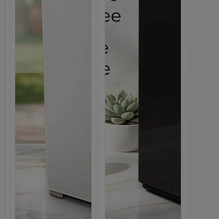
Многофункциональный Кулер...
Многофункциональный Кулер...
83
19
58
43
1,550.00с.
1,499.00с.
Days
Hours
Mins
Sec
Webmarket
Webmarket