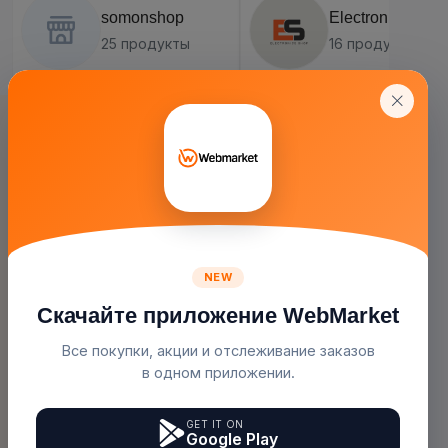
Система Туманообразования...
Ластик/резинка
250.00с.
1.00с.
( 1 )
( 1 )
Webmarket
Qalam
Не Упускай Шанс!
Лучшее Предложение На Сегодня