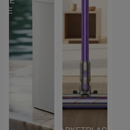
Беспроводной Вертикальный...
1,499.00с.
Webmarket
Многофункциональный Кулер...
1,550.00с.
Webmarket
-10%