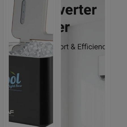
Льдогенератор RAF R.0311B...
829.00с.
Webmarket