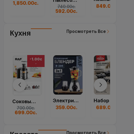
689.00с.
359.00с.
377.00с.
Просмотреть Все
Красота
Духи Dior Sauvage...
Отбеливающий Крем...
Духи Paco Rabanne...
299.00с.
55.00с.
250.00с.
Просмотреть Все
Мебель