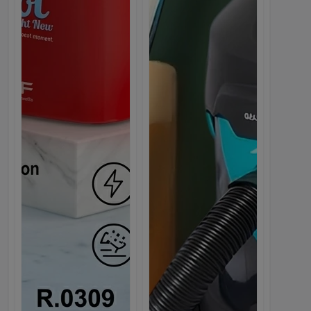
Все покупки, акции и отслеживание заказов
в одном приложении.
GET IT ON
Google Play
Ледогенератор (ледоделате...
83
19
58
43
849.00с.
DOWNLOAD ON THE
Days
Hours
Mins
Sec
Webmarket
App Store
Продолжить в браузере
Пылесос Uakeen ZL-930 4-В...
1,349.10с.
1,499.00с.