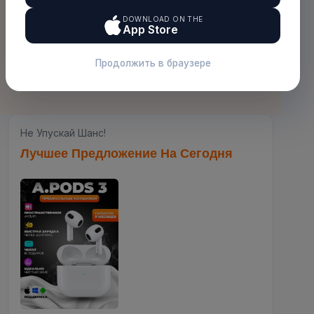
Беспроводные Наушники AirPods 3
(0)
149.00с.
СОХРАНИТЬ 0.00С.
Воспользуйтесь Этой Сделкой
Просто
Для Тебя
Посмотреть все
Xiaomi Беспроводной звонок
950.00с.