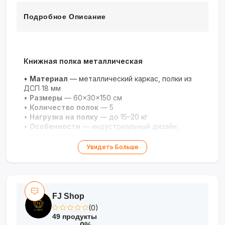
Подробное Описание
Книжная полка металлическая
•
Материал
— металлический каркас, полки из
ДСП 18 мм
•
Размеры
— 60×30×150 см
•
Количество полок
— 5
•
Нагрузка на полку
— до 15–20 кг
•
Особенности
— индустриальный дизайн,
устойчивость
Увидеть Больше
FJ Shop
(0)
49 продукты