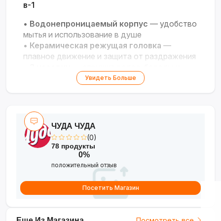
в-1
•
Водонепроницаемый корпус
— удобство
мытья и использование в душе
•
Керамическая режущая головка
—
плавное движение и защита от раздражения
•
3 насадки
— стрижка волос, бороды и
корпусное бритьё
Увидеть Больше
•
Аккумулятор
— до 120 минут работы без
подзарядки
•
Компактность
— лёгкий и эргономичный
дизайн
ЧУДА ЧУДА
(0)
78 продукты
0%
положительный отзыв
Посетить Магазин
Еще Из Магазина
Посмотреть все