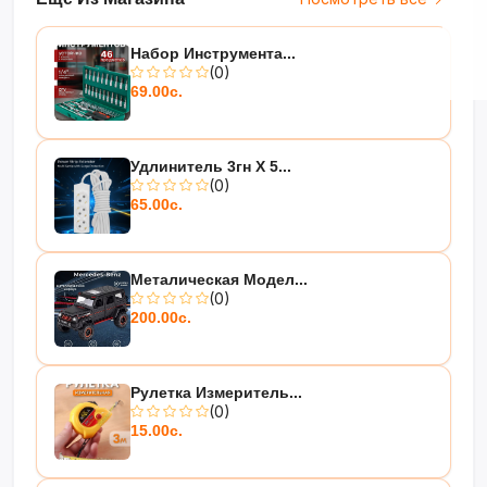
Набор Инструмента...
(0)
69.00с.
Удлинитель 3гн Х 5...
(0)
65.00с.
Металическая Модел...
(0)
200.00с.
Рулетка Измеритель...
(0)
15.00с.