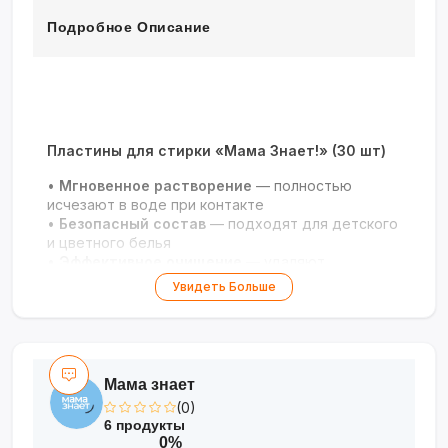
Подробное Описание
Пластины для стирки «Мама Знает!» (30 шт)
•
Мгновенное растворение
— полностью
исчезают в воде при контакте
•
Безопасный состав
— подходят для детского
и цветного белья
•
Эффективное очищение
— удаляют
загрязнения и сохраняют цвета
Увидеть Больше
•
Удобство использования
— не требуют
дозировки, 1 пластина = 1 стирка
Простота и чистота для вашей семьи!
?✨
Мама знает
(0)
6 продукты
0%