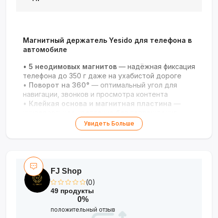
Магнитный держатель Yesido для телефона в
автомобиле
•
5 неодимовых магнитов
— надёжная фиксация
телефона до 350 г даже на ухабистой дороге
•
Поворот на 360°
— оптимальный угол для
навигации, звонков и просмотра контента
•
Клейкая основа и магнитная пластина
—
универсальное крепление без повреждения
поверхностей
Увидеть Больше
•
Совместимость
— подходит для смартфонов
Apple, Samsung и других брендов
FJ Shop
(0)
49 продукты
0%
положительный отзыв