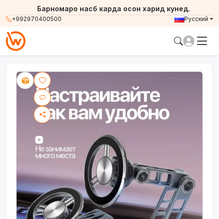
Барномаро насб карда осон харид кунед.
+992970400500
Русский