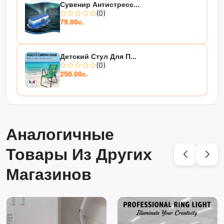
Сувенир Антистресс...
(0)
79.00с.
Детский Стул Для П...
(0)
250.00с.
Аналогичные
Товары Из Других
Магазинов