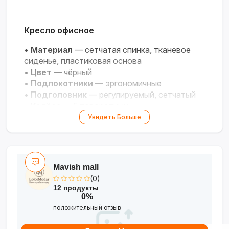
Кресло офисное
•
Материал
— сетчатая спинка, тканевое
сиденье, пластиковая основа
•
Цвет
— чёрный
•
Подлокотники
— эргономичные
•
Подголовник
— регулируемый, сетчатый
•
Колёса
— 5 поворотных
•
Назначение
— для рабочего стола
Увидеть Больше
Mavish mall
(0)
12 продукты
0%
положительный отзыв