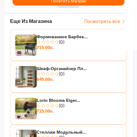
Посетить Магазин
Еще Из Магазина
Посмотреть все
Формованное Барбек...
(0)
715.00с.
Шкаф-Органайзер Пл...
(0)
645.00с.
Lorin Blooma Eiger...
(0)
715.00с.
Стеллаж Модульный...