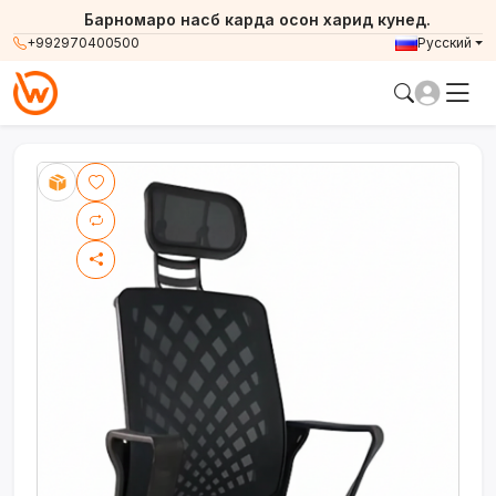
Барномаро насб карда осон харид кунед.
+992970400500
Русский