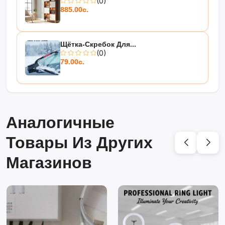
(0)
885.00с.
Щётка-Скребок Для...
(0)
79.00с.
Аналогичные
Товары Из Других
Магазинов