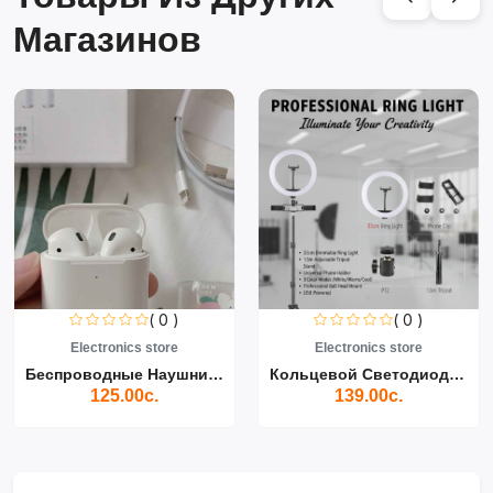
Магазинов
( 0 )
( 0 )
Electronics store
Electronics store
Беспроводные Наушники Air...
Кольцевой Светодиодный Св...
125.00с.
139.00с.