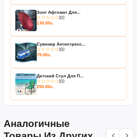
Зонт Афтомат Для...
(0)
130.00с.
Сувенир Антистресс...
(0)
79.00с.
Детский Стул Для П...
(0)
250.00с.
Аналогичные
Товары Из Других