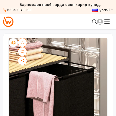
Барномаро насб карда осон харид кунед.
+992970400500
Русский