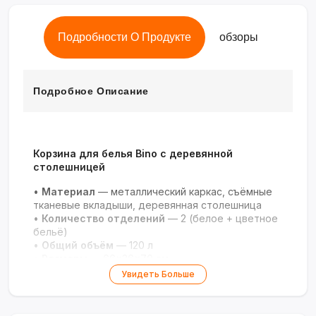
Подробности О Продукте
обзоры
Подробное Описание
Корзина для белья Bino с деревянной
столешницей
•
Материал
— металлический каркас, съёмные
тканевые вкладыши, деревянная столешница
•
Количество отделений
— 2 (белое + цветное
бельё)
•
Общий объём
— 120 л
•
Размеры
— 66×36×70 см
•
Особенности
— регулируемые ножки,
Увидеть Больше
влагостойкость