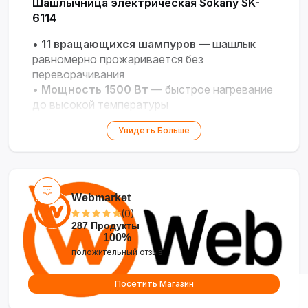
Шашлычница электрическая Sokany SK-
6114
•
11 вращающихся шампуров
— шашлык
равномерно прожаривается без
переворачивания
•
Мощность 1500 Вт
— быстрое нагревание
до высокой температуры
•
Съёмные поддоны для жира
— простота
Увидеть Больше
очистки и гигиеничность
•
Защитный кожух
— безопасность от
брызг и ожогов
•
Компактный вертикальный дизайн
—
экономия места на кухне
Webmarket
(0)
287 Продукты
100%
положительный отзыв
Посетить Магазин