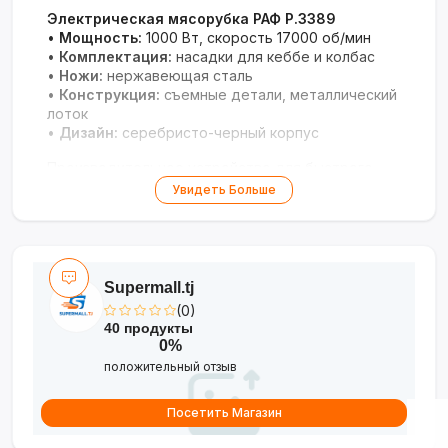
Электрическая мясорубка РАФ P.3389
•
Мощность:
1000 Вт, скорость 17000 об/мин
•
Комплектация:
насадки для кеббе и колбас
•
Ножи:
нержавеющая сталь
•
Конструкция:
съемные детали, металлический
лоток
•
Дизайн:
серебристо-черный корпус
Производительное устройство для быстрого
приготовления фарша и домашних колбас.
Увидеть Больше
Supermall.tj
(0)
40 продукты
0%
положительный отзыв
Посетить Магазин