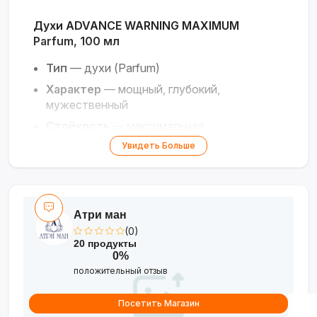
Духи ADVANCE WARNING MAXIMUM
Parfum, 100 мл
Тип
— духи (Parfum)
Характер
— мощный, глубокий,
мужественный
Стойкость
— максимальная,
исключительная
Увидеть Больше
Концепция
— Unleash Your Inner Strength
Объём
— 100 мл
Дизайн
— матовый чёрный флакон в
Атри ман
форме барабана
(0)
Особенность
— квинтэссенция
20 продукты
0%
внутренней силы
положительный отзыв
Максимальная концентрация
мужественности. Мощный и глубокий
Посетить Магазин
аромат для тех, кто привык побеждать.