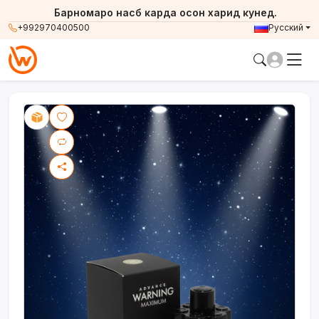
Барномаро насб карда осон харид кунед.
+992970400500
Русский