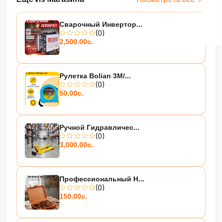
Сварочный Инвертор...
(0)
2,500.00с.
Рулетка Bolian 3M/...
(0)
50.00с.
Ручной Гидравличес...
(0)
3,000.00с.
Профессиональный Н...
(0)
150.00с.